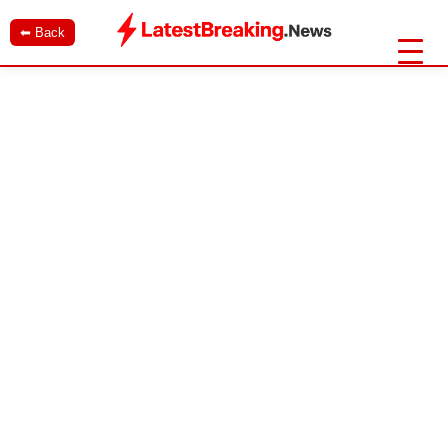
⬅ Back