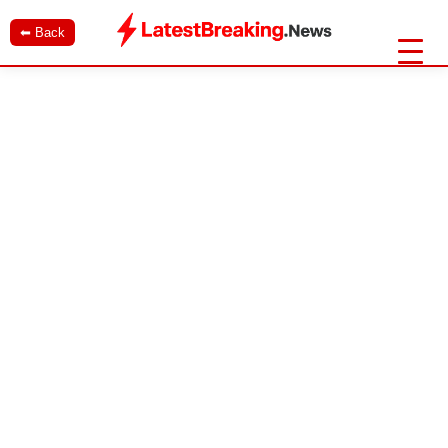
⬅ Back