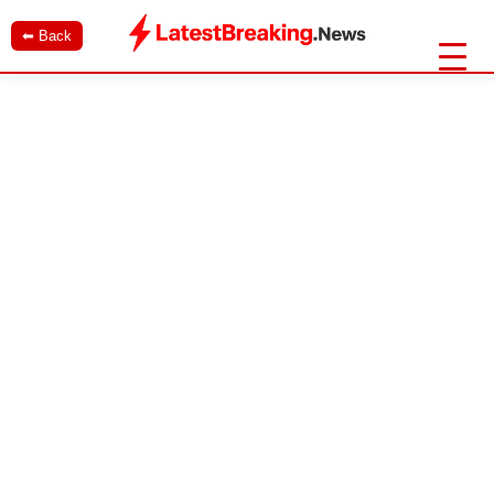
⬅ Back