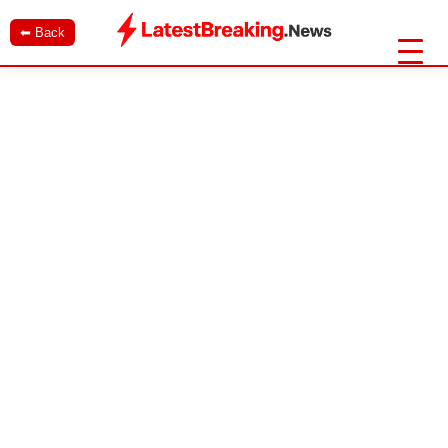
⬅ Back