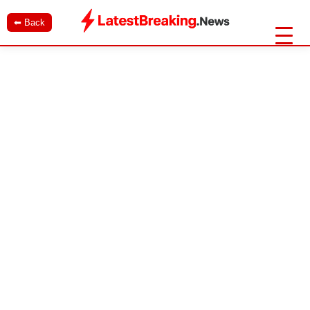
⬅ Back