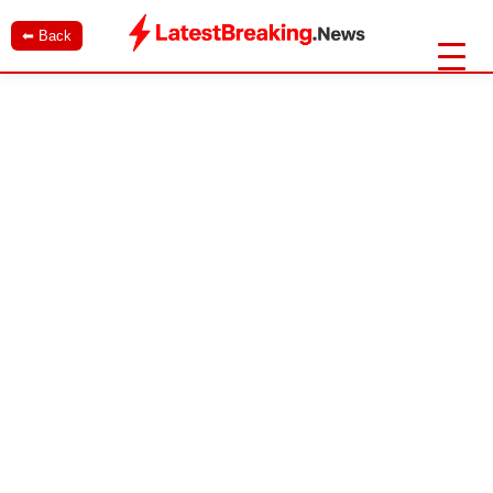
⬅ Back